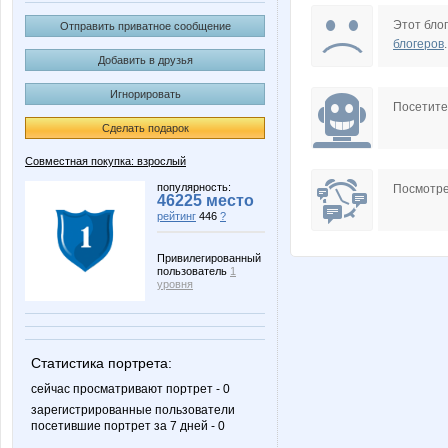
НадеждаАлександровна
Тайота
Этот блог
Отправить приватное сообщение
блогеров
.
Добавить в друзья
Игнорировать
Посетит
Сделать подарок
Совместная покупка: взрослый
популярность:
Посмотре
46225 место
рейтинг
446
?
Привилегированный
пользователь
1
уровня
Статистика портрета:
сейчас просматривают портрет - 0
зарегистрированные пользователи
посетившие портрет за 7 дней - 0